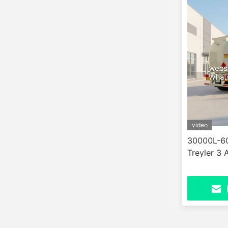
video
30000L-60
Treyler 3 