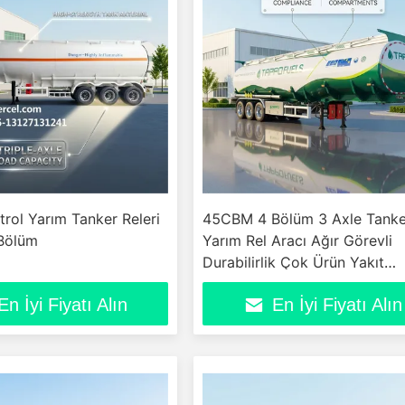
rol Yarım Tanker Releri
45CBM 4 Bölüm 3 Axle Tanke
 Bölüm
Yarım Rel Aracı Ağır Görevli
Durabilirlik Çok Ürün Yakıt
Verimliliği
En İyi Fiyatı Alın
En İyi Fiyatı Alın