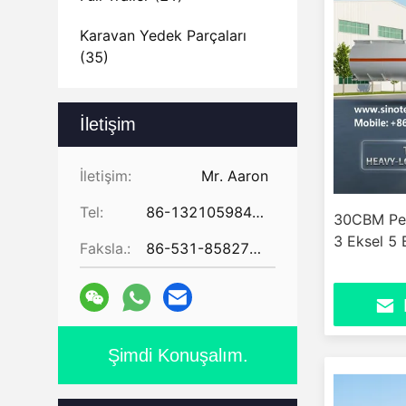
Karavan Yedek Parçaları
(35)
İletişim
İletişim:
Mr. Aaron
Tel:
86-13210598479
30CBM Pet
3 Eksel 5
Faksla.:
86-531-85827672
Şimdi Konuşalım.