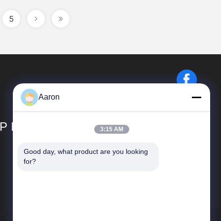
5
Aaron
P LIMITED
3:15 AM
Good day, what product are you looking 
Hızlı Bağlantılar
for?
Şirket Profili
Fabrika turu
Kalite Kontrolü