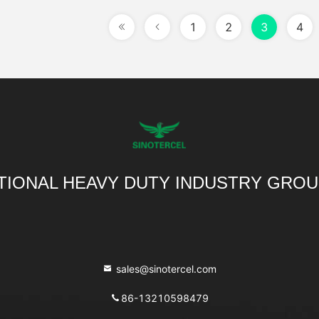
1
2
3
4
TIONAL HEAVY DUTY INDUSTRY GROU
sales@sinotercel.com
86-13210598479