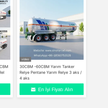
video
45CBM
30CBM -60CBM Yarım Tanker
Rel
Relye Pentane Yarım Relye 3 aks /
4 aks
En İyi Fiyatı Alın