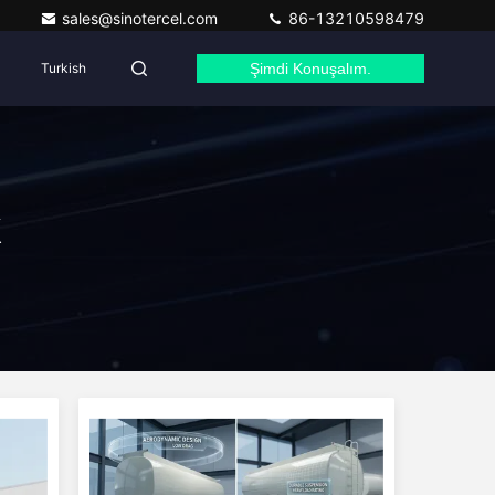
sales@sinotercel.com
86-13210598479
Turkish
Şimdi Konuşalım.
k