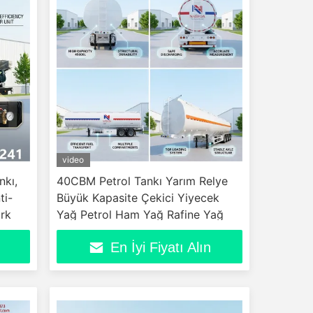
video
nkı,
40CBM Petrol Tankı Yarım Relye
ti-
Büyük Kapasite Çekici Yiyecek
ork
Yağ Petrol Ham Yağ Rafine Yağ
En İyi Fiyatı Alın