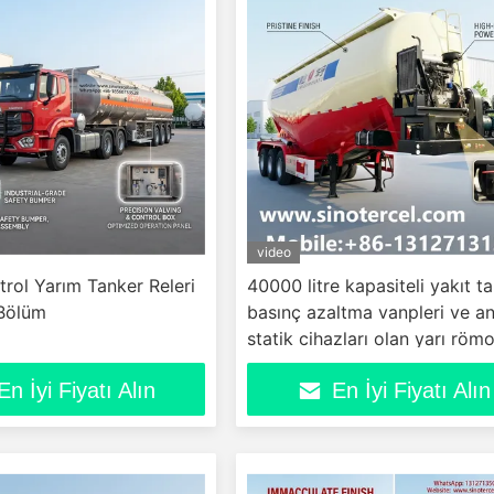
video
rol Yarım Tanker Releri
40000 litre kapasiteli yakıt ta
 Bölüm
basınç azaltma vanpleri ve an
statik cihazları olan yarı röm
En İyi Fiyatı Alın
En İyi Fiyatı Alın