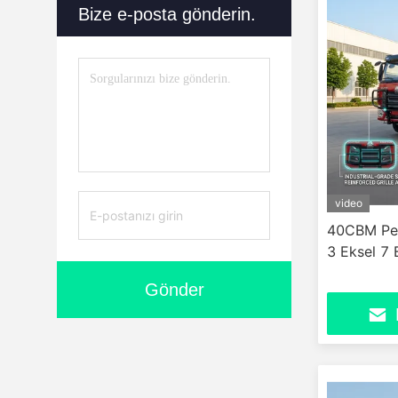
Bize e-posta gönderin.
video
40CBM Pet
3 Eksel 7
Gönder