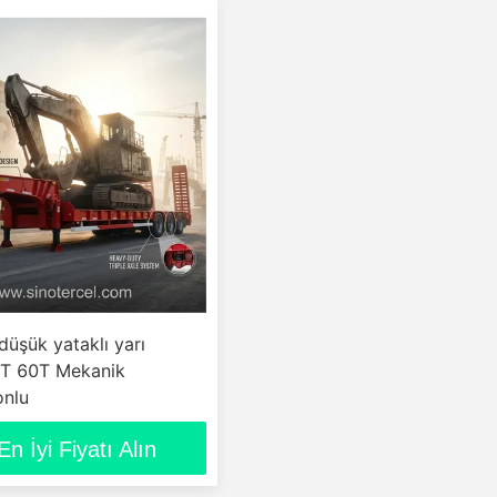
üşük yataklı yarı
T 60T Mekanik
onlu
En İyi Fiyatı Alın