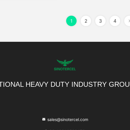
1
2
3
4
TIONAL HEAVY DUTY INDUSTRY GROU
sales@sinotercel.com