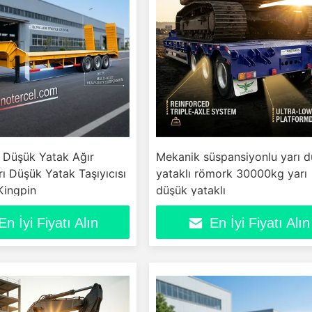
 Düşük Yatak Ağır
Mekanik süspansiyonlu yarı 
rı Düşük Yatak Taşıyıcısı
yataklı römork 30000kg yarı
Kingpin
düşük yataklı
En İyi Fiyatı Alın
En İyi Fiyatı Alın