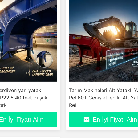
erdiven yarı yatak
Tarım Makineleri Alt Yataklı 
R22.5 40 feet düşük
Rel 60T Genişletilebilir Alt Yat
ork
Rel
En İyi Fiyatı Alın
En İyi Fiyatı Alın