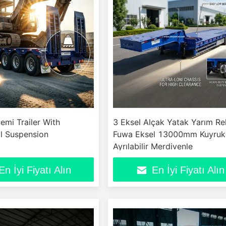
mi Trailer With
3 Eksel Alçak Yatak Yarım Re
l Suspension
Fuwa Eksel 13000mm Kuyruk
Ayrılabilir Merdivenle
En İyi Fiyatı Alın
En İyi Fiyatı Alın