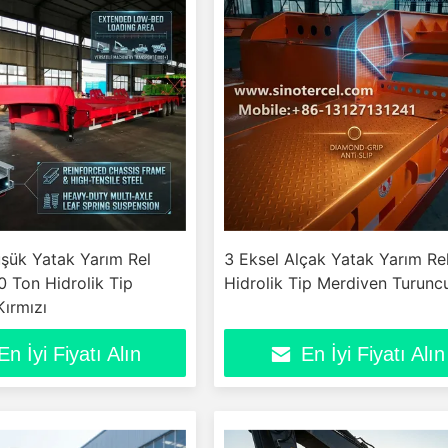
şük Yatak Yarım Rel
3 Eksel Alçak Yatak Yarım Re
 Ton Hidrolik Tip
Hidrolik Tip Merdiven Turunc
ırmızı
En İyi Fiyatı Alın
En İyi Fiyatı Alın