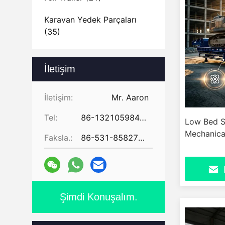
Karavan Yedek Parçaları
(35)
İletişim
İletişim:
Mr. Aaron
Tel:
86-13210598479
Low Bed Se
Mechanica
Faksla.:
86-531-85827672
Şimdi Konuşalım.