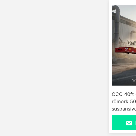
CCC 40ft d
römork 50
süspansiy