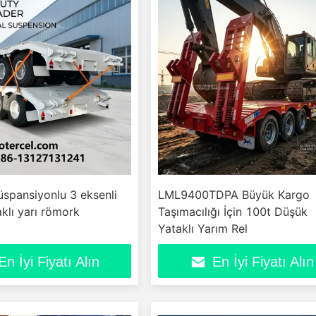
spansiyonlu 3 eksenli
LML9400TDPA Büyük Kargo
klı yarı römork
Taşımacılığı İçin 100t Düşük
Yataklı Yarım Rel
En İyi Fiyatı Alın
En İyi Fiyatı Alın