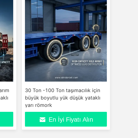
Yarım
30 Ton -100 Ton taşımacılık için
aklı
büyük boyutlu yük düşük yataklı
yarı römork
En İyi Fiyatı Alın