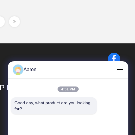
Aaron
P LIMITED
4:51 PM
Good day, what product are you looking 
Hızlı Bağlantılar
for?
Şirket Profili
Fabrika turu